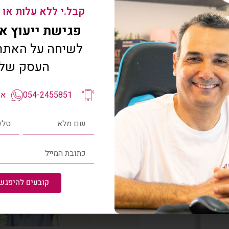
קבל.י ללא עלות או 
פגישת ייעוץ איתי
לשיחה על האתר 
העסק של
עמוד פנימ
054-2455851
אפ
קובעים להיפגש 