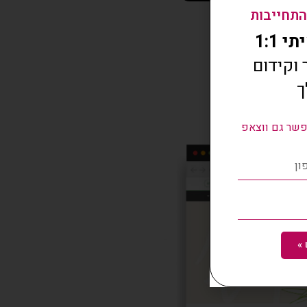
התחייבות
 1:1
וקידום
ך
י
שר גם ווצאפ
»