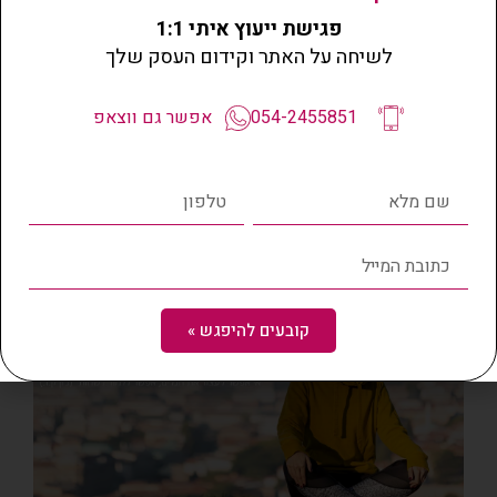
פגישת ייעוץ איתי 1:1
לשיחה על האתר וקידום העסק שלך
לפרוייקט הקודם
לפרויקט הבא
7 יבשות
שוש מעוז אריה
054-2455851
אפשר גם ווצאפ
אתרי נוספים בתיק עבודות
שלנו
קובעים להיפגש »