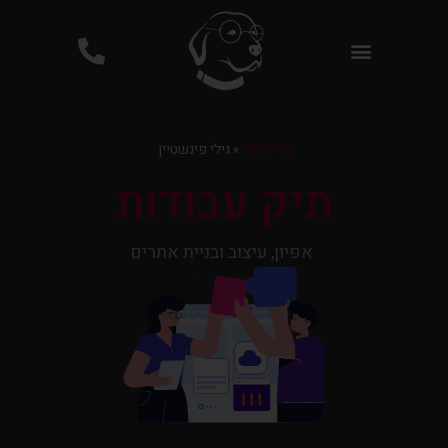
פרסום ממומן בגוגל PPC
דף הבית
»
גילי פינשטיין
תיק עבודות
אפיון, עיצוב ובניית אתרים