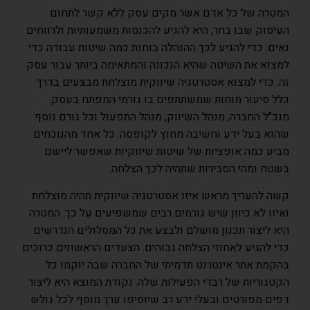
המטרה של כל אדם אשר מקים עסק ללא קשר לתחום
העיסוק שבו בחר, היא להגיע להכנסות משמעותיות ולרווחים
נאים. כדי להגיע לכך ההנהלה בוחנת כמה שיטות עבודה כדי
למצוא את השיטה שהיא הנכונה והמתאימה ביותר עבור עסק
זה. כדי למצוא אסטרטגיה שיווקית מוצלחת מבצעים בדרך
כלל סיעור מוחות שמשתתפים בו גורמי המפתח בעסק.
מנכ"ל החברה, מנהל השיווק, מנהל התפעול וכל גורם נוסף
שהוא בעל ידע וחשיבה מחוץ לקופסה. כל אחד מהנוכחים
מביע כמה אופציות של שיטות שיווקיות שאפשר ליישם
בשטח ומהי הסבירות שתהיה לכך הצלחה.
קשה להעריך מראש איזו אסטרטגיה שיווקית תהיה מוצלחת
ואיזו לא כיוון שיש גורמים רבים שמשפיעים על כך. המטרה
היא ליצור תכנון מושלם ולבצע את כל המסלולים הנדרשים
כדי להגיע לאחוזי הצלחה גבוהים. הצעדים הראשונים כרוכים
בהקמת אתר אינטרנט תדמיתי של החברה שבה יוקמו כל
הקטגוריות של רבדי הפעילות שלה. נקודת המוצא היא ליצור
דפים מפורטים ובעלי ידע רב שיוסיפו ערך מוסף לכל גולש