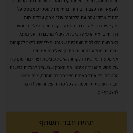
משנת 2008, כשעברתי מתפקיד סמנכ"ל שיווק בחב' מחשבים
לעצמאי ועד עצם היום הזה, בניתי מודל עסקי שמבוסס על
יחסים ארוכי טווח עם הלקוחות שלי. אמון, עבודת צוות
ומקצועיות הם לא בגדר סיסמא ריקה מתוכן. אצלי זה ממש
דרך חיים. את ההנאה הכי גדולה שלי מהעבודה, אני מקבל
באמצעות ההצלחות העסקיות שאנחנו מצליחים לייצר ללקוחות
שלנו. זה ממלא בתחושת סיפוק ושליחות אמיתית.
אני מקפיד על שירות לקוחות אישי, שביעות רצון גבוה. מתן ערך
של ממש מהעבודה איתנו. אני מאמין שבשביל להצליח בהשגת
המטרות, כל אחד מאיתנו חייב סביבה תומכת, צוות מנצח
ועבודה שיטתית וחכמה. זה כל סוד ההצלחה שלי! רוצה
להצטרף? :)
תהיה חבר ותשתף