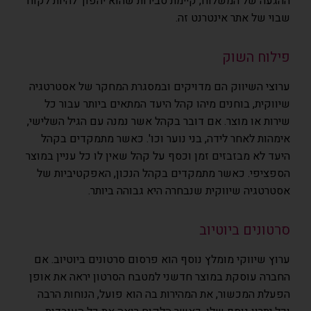
ההגעה של המשלוח, קיימת סבירות שהוא יהפוך להיות לקוח
שבוי של אתר אינטרנט זה.
פילוח השוק
ערוצי השיווק הם מדויקים ובמסגרת המחקר של אסטרטגיה
שיווקית, בוחנים מיהו קהל היעד המתאים ביותר עבור כל
שירות או מוצר. אם דובר בקהל אשר נמנה עם הגיל השלישי,
אימהות לאחר לידה, בני נוער וכו'. כאשר מתמקדים בקהל
היעד לא מבזבזים זמן וכסף על קהל שאין לו כל עניין במוצר
הספציפי. כאשר מתמקדים בקהל הנכון, האפקטיביות של
אסטרטגיה שיווקית שנבחרה היא גבוהה ביותר.
סרטונים ביוטיוב
ערוץ שיווקי מומלץ נוסף הוא פרסום סרטונים ביוטיוב. אם
החברה עוסקת במוצר חדשני למטבח הסרטון יראה את אופן
הפעלת המכשור, את המהירות בה הוא פועל, הנוחות הרבה