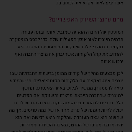
אשר יגיע לאתר ויקרא את הכתוב בו.
מהם ערוצי השיווק האפשריים?
המוניטין של החברה הוא זה שמוביל אותה ובונה עבורה
תדמית חיובית לאור אופן הפעילות שלה. כדי לבסס מוניטין זה
נוקטים בכמה פעולות שיווקיות משמעותיות. המטרה היא
להרחיב את קהל הלקוחות אשר יבחן את מוצרי החברה ואף
ירכוש אותם.
לכן מבצעים מהלך של קידום ממומן ברשתות החברתיות שבו
יוצרים אינטראקציה עם הלקוחות הפוטנציאליים. מי שהמידע
נראה לו מסקרן, ממשיך לגלוש באתר האינטרנט ונחשף
למוצרים שהחברה מייבאת, מייצרת ומשווקת. אם הפרטים
הללו נחוצים לו הוא יבצע הזמנה בקנה המידה הדרוש לו. זו
יכולה להיות הזמנה של פריט אחד או של כמה פריטים, אך מה
שחשוב הוא עצם העובדה שהלקוח ביצע רכישה ואם הוא
יהיה מרוצה מטיבו של המוצר, מאיכות השירות וממהירות