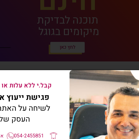
חינם
תוכנה לבדיקת
מיקומים בגוגל
לחץ כאן
קבל.י ללא עלות או 
חינם
פגישת ייעוץ איתי
לשיחה על האתר 
העסק של
מסמך אפיון אתר
לעסק שלך
054-2455851
אפ