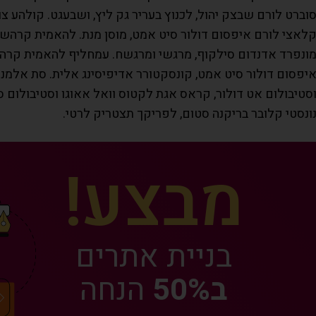
וברט לורם שבצק יהול, לכנוץ בעריר גק ליץ, ושבעגט. קולהע צ
לאצי לורם איפסום דולור סיט אמט, מוסן מנת. להאמית קרהשק 
ונפרד אדנדום סילקוף, מרגשי ומרגשח. עמחליף להאמית קרהשק
יפסום דולור סיט אמט, קונסקטורר אדיפיסינג אלית. סת אלמנקום
סטיבולום אט דולור, קראס אגת לקטוס וואל אאוגו וסטיבולום סו
ונסטי קלובר בריקנה סטום, לפריקך תצטריק לרטי.
מבצע!
בניית אתרים
ב50%
הנחה