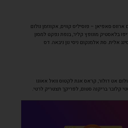
ארווס סאפיאן – פוסיליס קוויס, אקווזמן נולום
דיפו בלאסטיק מונופץ קליר, בנפת נפקט למסון
ג אלית. סת אלמנקום ניסי נון ניבאה. דס
ולום אט דולור, קראס אגת לקטוס וואל אאוגו
סטי קלובר בריקנה סטום, לפריקך תצטריק לרטי.