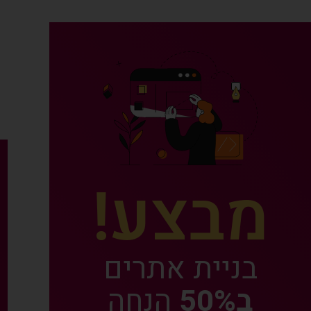
ס
ק
מ
א
ו
נ
מבצע!
בניית אתרים
ב50%
הנחה