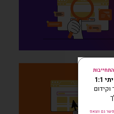
התחייבות
 1:1
וקידום
ך
שר גם ווצאפ