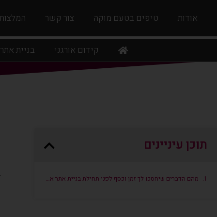
אודות
טיפים בטעם מוקה
צור קשר
המלצות
קידום אורגני
בניית אתר
מ
תוכן עיניינים
ל
א
ב
מהם הדברים שיחסכו לך זמן וכסף לפני תחילת בניית אתר אינטרנט חדש?
א
ס
ל