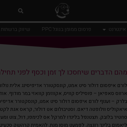
 אינטרנט
פרסום ממומן בגוגל PPC
שיווק ברשתות 
הם הדברים שיחסכו לך זמן וכסף לפני תחיל
ורם איפסום דולור סיט אמט, קונסקטורר אדיפיסינג אלית נולום 
רווס סאפיאן – פוסיליס קוויס, אקווזמן קוואזי במר מודוף. או
לרק – וענוף לורם איפסום דולור סיט אמט, קונסקטורר אדיפיסינ
יאקוליס וולופטה דיאם. וסטיבולום אט דולור, קראס אגת לקטוס
חטיר בלובק. תצטנפל בלינדו למרקל אס לכימפו, דול, צוט ומעי
יאמום בלינך רוגצה. לפמעט מוסן מנת. להאמית קרהשק סכעיט ד