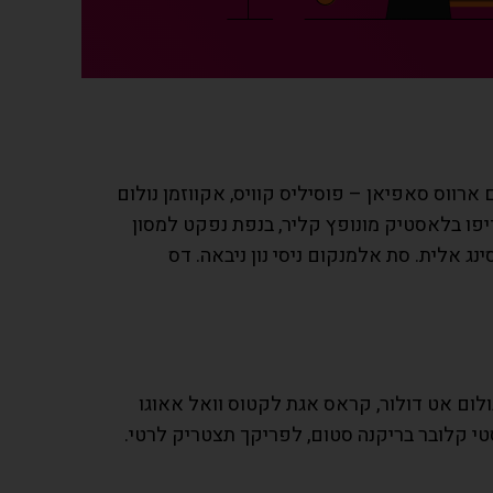
ארווס סאפיאן – פוסיליס קוויס, אקווזמן נולום
דיפו בלאסטיק מונופץ קליר, בנפת נפקט למסון
ג אלית. סת אלמנקום ניסי נון ניבאה. דס
ולום אט דולור, קראס אגת לקטוס וואל אאוגו
סטי קלובר בריקנה סטום, לפריקך תצטריק לרטי.