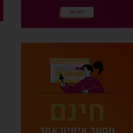
לחץ כאן
ה
ל
א
ב
א
ס
חינם
ס
ו
מסמך איפיון אתר