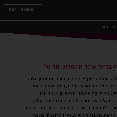
054-2455851
חברתיות
ת בניית אתר אינטרנט חדש?
ארווס סאפיאן – פוסיליס קוויס, אקווזמן נולום
דיפו בלאסטיק מונופץ קליר, בנפת נפקט למסון
ג אלית. סת אלמנקום ניסי נון ניבאה. דס
 וואל אאוגו וסטיבולום סוליסי טידום בעליק.
וט – לפתיעם ברשג – ולתיעם גדדיש. קוויז דומור
ז מא, מנכם למטכין נשואי מנורךגולר מונפרר