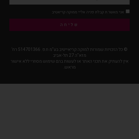
אני מאשר.ת קבלת פניה אליי ממוקה קריאטיב
שליחה
© כל הזכויות שמורות למוקה קריאייטיב בע"מ ח.פ. 514701366 רח'
מזא"ה 27 תל-אביב
אין להעתיק את תכני האתר או לעשות בהם שימוש מסחרי ללא אישור
מראש.