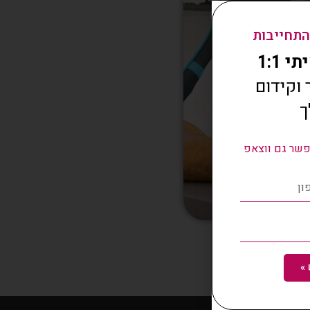
התחייבות
 1:1
וקידום
ך
שר גם ווצאפ
»