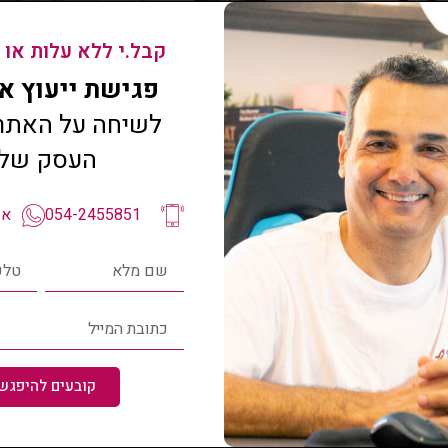
!
קבל.י ללא עלות או 
קדם
פגישת ייעוץ איתי
לשיחה על האתר 
העסק של
054-2455851
אפ
קובעים להיפגש 