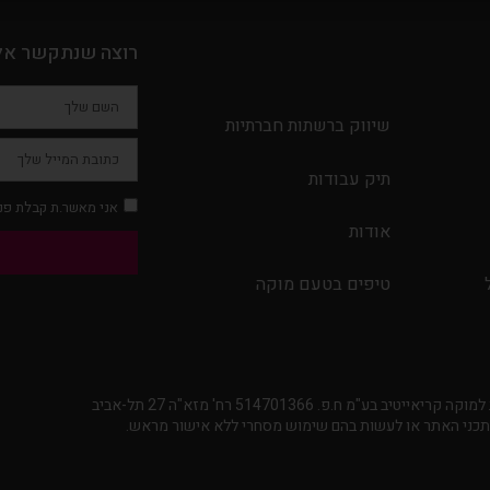
רוצה שנתקשר אל
שיווק ברשתות חברתיות
תיק עבודות
אני מאשר.ת קבלת פני
אודות
טיפים בטעם מוקה
יב בע"מ ח.פ. 514701366 רח' מזא"ה 27 תל-אביב
תכני האתר או לעשות בהם שימוש מסחרי ללא אישור מראש.