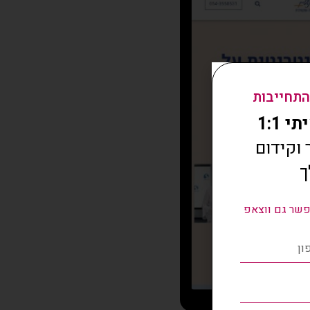
התחייבות
 1:1
וקידום
ך
שר גם ווצאפ