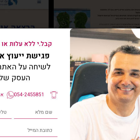
קבל.י ללא עלות או 
פגישת ייעוץ איתי
לשיחה על האתר 
העסק של
054-2455851
אפ